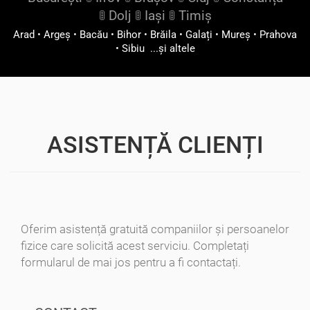
🚦
Dolj
🚦
Iași
🚦
Timiș
Arad
•
Argeș
•
Bacău
•
Bihor
•
Brăila
•
Galați
•
Mureș
•
Prahova
•
Sibiu
...și altele
ASISTENȚĂ CLIENȚI
Oferim asistență gratuită companiilor și persoanelor
fizice care solicită acest serviciu. Completați
formularul de mai jos pentru a fi contactați.