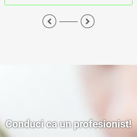
<
>
Conduci ca un profesionist!