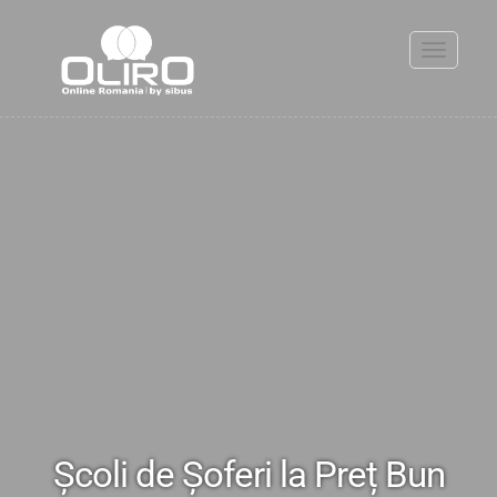
Toggle
navigati
Școli de Șoferi la Preț Bun