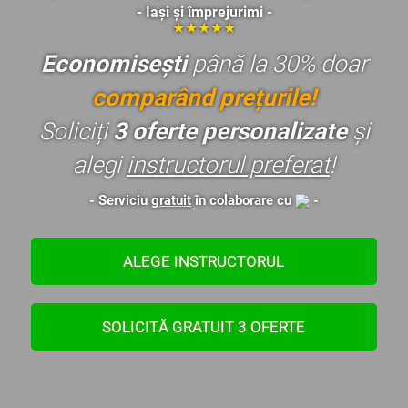
- Iași și împrejurimi -
★★★★★
Economisești
până la 30% doar
comparând prețurile
!
Soliciți
3 oferte personalizate
și
alegi
instructorul preferat
!
- Serviciu
gratuit
în colaborare cu
-
ALEGE INSTRUCTORUL
SOLICITĂ GRATUIT 3 OFERTE