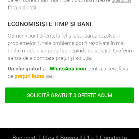
fără obligații
.
ECONOMISIȘTE TIMP ȘI BANI
Oamenii sunt diferiți, la fel și abordarea rezolvării
problemelor. Unele probleme pot fi rezolvate în mai
multe moduri, iar prețul va depinde de soluție. Îți oferim
șansa de a compara prețul și soluția.
Un clic gratuit
pe
WhatsApp icon
pentru a beneficia
de
prețuri bune
sau:
SOLICITĂ GRATUIT 3 OFERTE ACUM
București
🚦
Ilfov
🚦
Brașov
🚦
Cluj
🚦
Constanța