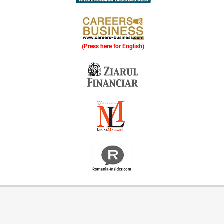
(Press here for English)
Oferim consultanță online gratuită și acces non-stop la specialiștii noștri. Solicitați gratuit 3 oferte și comparați prețul și serviciile înainte de a vă decide.