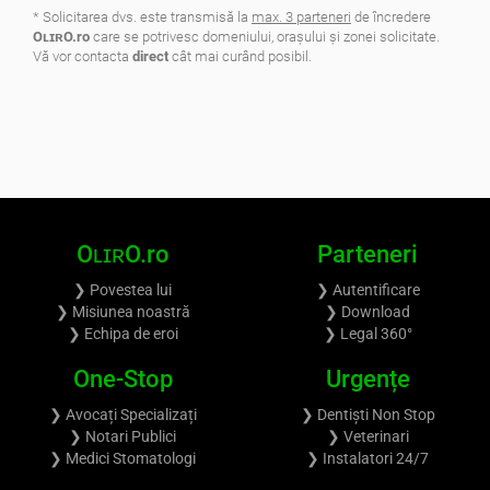
* Solicitarea dvs. este transmisă la
max. 3 parteneri
de încredere
OʟɪʀO.ro
care se potrivesc domeniului, oraşului şi zonei solicitate.
Vă vor contacta
direct
cât mai curând posibil.
.
OʟɪʀO.ro
Parteneri
❯ Povestea lui
❯ Autentificare
❯ Misiunea noastră
❯ Download
❯ Echipa de eroi
❯ Legal 360°
One-Stop
Urgențe
❯ Avocați Specializați
❯ Dentiști Non Stop
❯ Notari Publici
❯ Veterinari
❯ Medici Stomatologi
❯ Instalatori 24/7