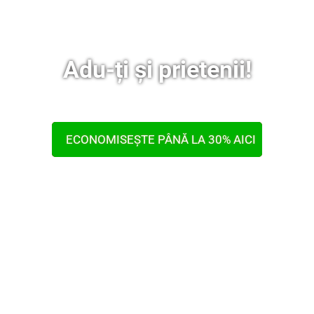
Adu-ți și prietenii!
ECONOMISEȘTE PÂNĂ LA 30% AICI