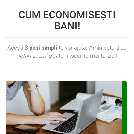
CUM ECONOMISEȘTI
BANI!
Acești
3 pași simpli
te vor ajuta. Aminteşte-ți că
„ieftin acum”
poate fi
„scump mai târziu”!