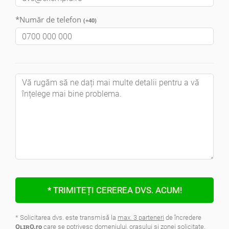
*Număr de telefon
(+40)
* TRIMITEȚI CEREREA DVS. ACUM!
* Solicitarea dvs. este transmisă la
max. 3 parteneri
de încredere
OʟɪʀO.ro
care se potrivesc domeniului, oraşului şi zonei solicitate.