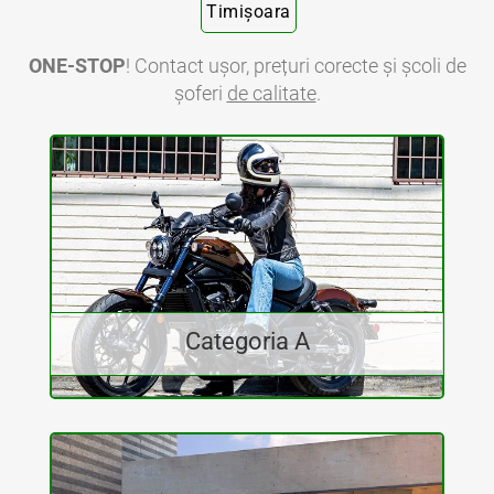
Timișoara
ONE-STOP
! Contact ușor, prețuri corecte și școli de
șoferi
de calitate
.
Categoria A