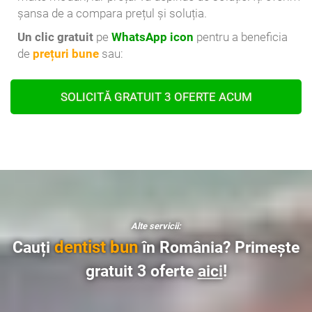
șansa de a compara prețul și soluția.
Un clic gratuit
pe
WhatsApp icon
pentru a beneficia
de
prețuri bune
sau:
SOLICITĂ GRATUIT 3 OFERTE ACUM
Alte servicii:
dentist bun
Cauți
în România? Primește
gratuit 3 oferte
aici
!