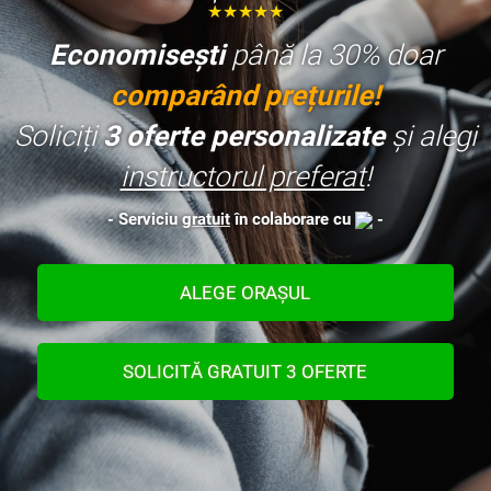
★★★★★
Economisești
până la 30% doar
comparând prețurile
!
Soliciți
3 oferte personalizate
și alegi
instructorul preferat
!
- Serviciu
gratuit
în colaborare cu
-
ALEGE ORAȘUL
SOLICITĂ GRATUIT 3 OFERTE