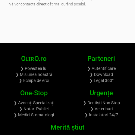
Vă vor contacta
direct
cât mai curând posibil.
.
OʟɪʀO.ro
Parteneri
❯ Povestea lui
❯ Autentificare
❯ Misiunea noastră
❯ Download
❯ Echipa de eroi
❯ Legal 360°
One-Stop
Urgențe
❯ Avocați Specializați
❯ Dentiști Non Stop
❯ Notari Publici
❯ Veterinari
❯ Medici Stomatologi
❯ Instalatori 24/7
Merită știut