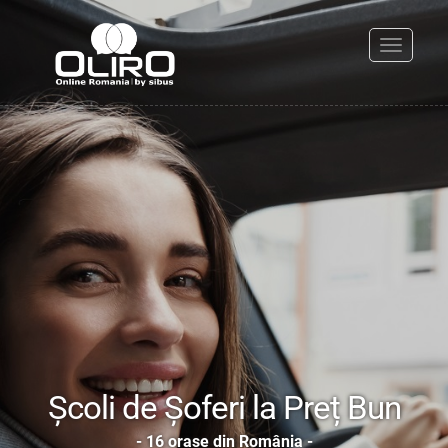
Toggle
navigati
Școli de Șoferi la Preț Bun
- 16 orașe din România -