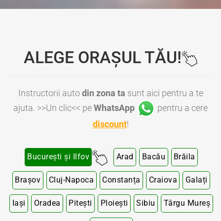
ALEGE ORAȘUL TĂU!
Instructorii auto
din zona ta
sunt aici pentru a te
ajuta. >>Un clic<< pe
WhatsApp
pentru a cere
discount
!
București și Ilfov
Arad
Bacău
Brăila
Brașov
Cluj-Napoca
Constanța
Craiova
Galați
Iași
Oradea
Pitești
Ploiești
Sibiu
Târgu Mureș