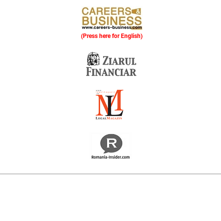
(Press here for English)
Oferim consultanță online gratuită și acces non-stop la specialiștii noștri. Solicitați gratuit 3 oferte și comparați prețul și serviciile înainte de a vă decide.