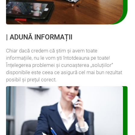
|
ADUNĂ INFORMAȚII
Chiar dacă credem că ştim şi avem toate
informațiile, nu le vom şti întotdeauna pe toate!
Înțelegerea problemei și cunoașterea „soluțiilor”
disponibile este ceea ce asigură cel mai bun rezultat
posibil și prețul corect.