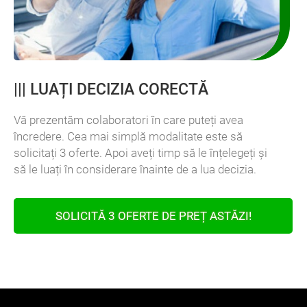
|||
LUAȚI DECIZIA CORECTĂ
Vă prezentăm colaboratori în care puteți avea
încredere. Cea mai simplă modalitate este să
solicitați 3 oferte. Apoi aveți timp să le înțelegeți și
să le luați în considerare înainte de a lua decizia.
SOLICITĂ 3 OFERTE DE PREȚ ASTĂZI!