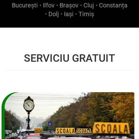
București
•
Ilfov
•
Brașov
•
Cluj
•
Constanța
•
Dolj
•
Iași
•
Timiș
SERVICIU GRATUIT